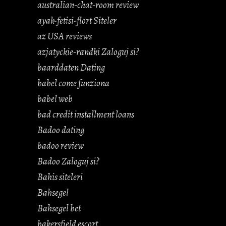
australian-chat-room review
ayak-fetisi-flort Siteler
az USA reviews
azjatyckie-randki Zaloguj si?
baarddaten Dating
babel come funziona
babel web
bad credit installment loans
Badoo dating
badoo review
Badoo Zaloguj si?
Bahis siteleri
Bahsegel
Bahsegel bet
bakersfield escort