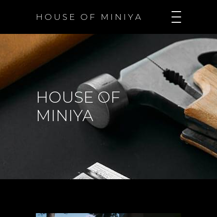
H O U S E O F M I N I Y A
HOUSE OF
MINIYA