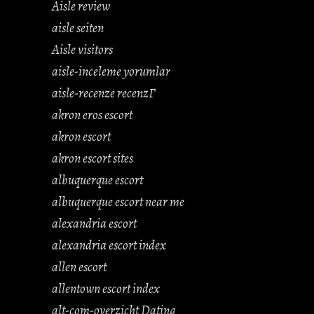
Aisle review
aisle seiten
Aisle visitors
aisle-inceleme yorumlar
aisle-recenze recenzГ­
akron eros escort
akron escort
akron escort sites
albuquerque escort
albuquerque escort near me
alexandria escort
alexandria escort index
allen escort
allentown escort index
alt-com-overzicht Dating