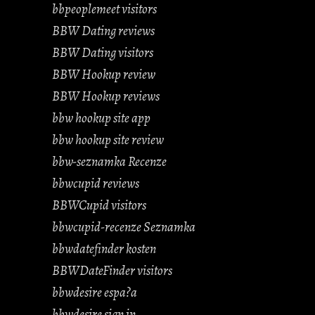
bbpeoplemeet visitors
BBW Dating reviews
BBW Dating visitors
BBW Hookup review
BBW Hookup reviews
bbw hookup site app
bbw hookup site review
bbw-seznamka Recenze
bbwcupid reviews
BBWCupid visitors
bbwcupid-recenze Seznamka
bbwdatefinder kosten
BBWDateFinder visitors
bbwdesire espa?a
bbwdesire sign in