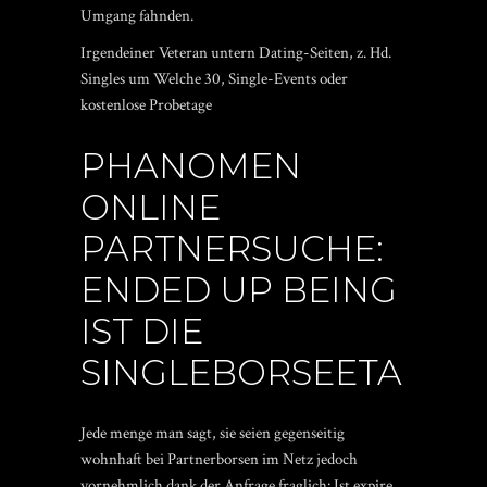
Umgang fahnden.
Irgendeiner Veteran untern Dating-Seiten, z. Hd.
Singles um Welche 30, Single-Events oder
kostenlose Probetage
PHANOMEN
ONLINE
PARTNERSUCHE:
ENDED UP BEING
IST DIE
SINGLEBORSEETA
Jede menge man sagt, sie seien gegenseitig
wohnhaft bei Partnerborsen im Netz jedoch
vornehmlich dank der Anfrage fraglich: Ist expire