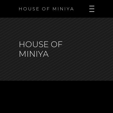
H O U S E O F M I N I Y A
HOUSE OF
MINIYA