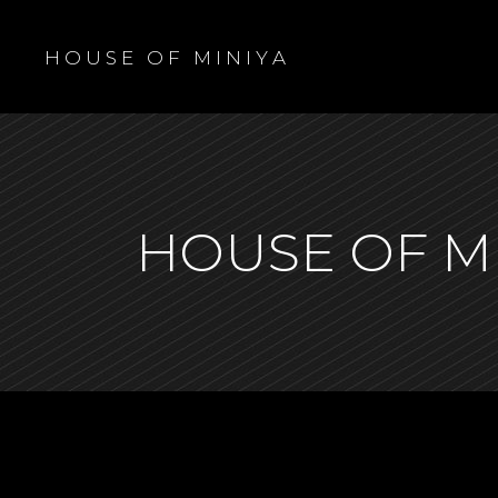
H O U S E O F M I N I Y A
HOUSE OF M