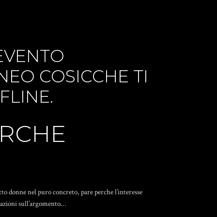
 EVENTO
ONEO COSICCHE TI
FLINE.
ERCHE
to donne nel puro concreto, pare perche l’interesse
rmazioni sull’argomento…