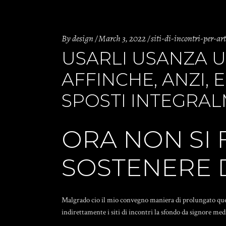
By
design
March 3, 2022
siti-di-incontri-per-art
USARLI USANZA 
AFFINCHE, ANZI, 
SPOSTI INTEGRAL
ORA NON SI
SOSTENERE DI
Malgrado cio il mio convegno maniera di prolungato quegl
indirettamente i siti di incontri la sfondo da signore m