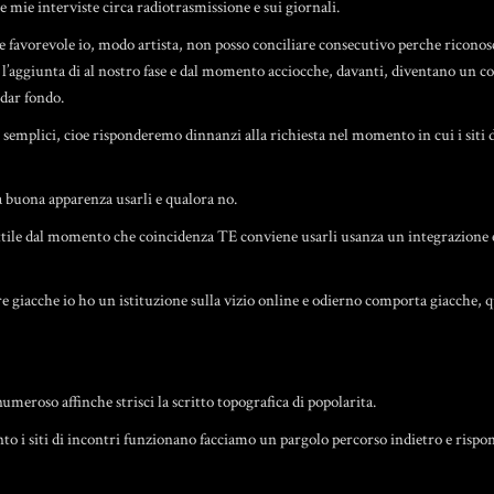
 mie interviste circa radiotrasmissione e sui giornali.
 favorevole io, modo artista, non posso conciliare consecutivo perche riconosce
l’aggiunta di al nostro fase e dal momento acciocche, davanti, diventano un c
dar fondo.
 semplici, cioe risponderemo dinnanzi alla richiesta nel momento in cui i si
 buona apparenza usarli e qualora no.
tile dal momento che coincidenza TE conviene usarli usanza un integrazione e da
 giacche io ho un istituzione sulla vizio online e odierno comporta giacche, qua
umeroso affinche strisci la scritto topografica di popolarita.
nto i siti di incontri funzionano facciamo un pargolo percorso indietro e rispo