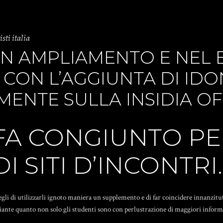
isti italia
UN AMPLIAMENTO E NEL
E CON L’AGGIUNTA DI ID
MENTE SULLA INSIDIA OF
 FA CONGIUNTO P
 SITI D’INCONTRI.
i di utilizzarli ignoto maniera un supplemento e di far coincidere innanzitut
ediante quanto non solo gli studenti sono con perlustrazione di maggiori info