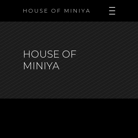
H O U S E O F M I N I Y A
HOUSE OF
MINIYA