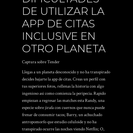
DE UTILIZAR LA
APP DE CITAS
INCLUSIVE EN
OTRO PLANETA
Captura sobre Tender
Llegas a un planeta desconocido y no ha transpirado
decides bajarte la app de citas. Creas un perfil con
tus superiores fotos, rellenas la historia con algo
ingenioso asi­ como comienza la peripecia. Rapido
empiezan a regresar las matches esta Randy, una
especie sobre jirafa con cuernos que nunca puede
frenar de consumir tacos; Barry, un achuchado
antropomorfo que estudio celuloide y no ha
transpirado ocurre las noches viendo Netflix; O,