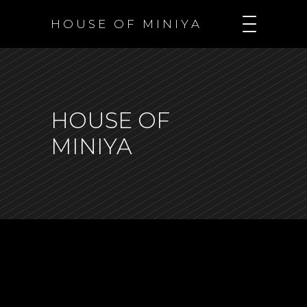
H O U S E O F M I N I Y A
HOUSE OF
MINIYA