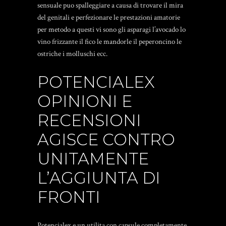
sensuale puo spalleggiare a causa di trovare il mira
del genitali e perfezionare le prestazioni amatorie
per metodo a questi vi sono gli asparagi l’avocado lo
vino frizzante il fico le mandorle il peperoncino le
ostriche i molluschi ecc.
POTENCIALEX
OPINIONI E
RECENSIONI
AGISCE CONTRO
UNITAMENTE
L’AGGIUNTA DI
FRONTI
Potencialex e un utilita con capsule completamente