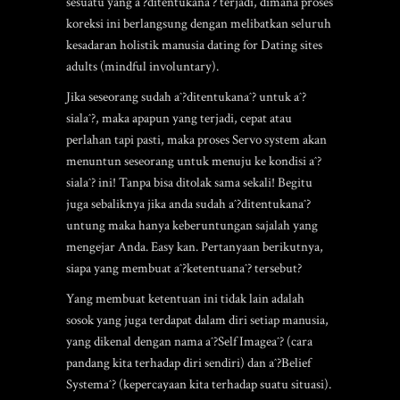
sesuatu yang aˆ?ditentukanaˆ? terjadi, dimana proses
koreksi ini berlangsung dengan melibatkan seluruh
kesadaran holistik manusia
dating for Dating sites
adults
(mindful involuntary).
Jika seseorang sudah aˆ?ditentukanaˆ? untuk aˆ?
sialaˆ?, maka apapun yang terjadi, cepat atau
perlahan tapi pasti, maka proses Servo system akan
menuntun seseorang untuk menuju ke kondisi aˆ?
sialaˆ? ini! Tanpa bisa ditolak sama sekali! Begitu
juga sebaliknya jika anda sudah aˆ?ditentukanaˆ?
untung maka hanya keberuntungan sajalah yang
mengejar Anda. Easy kan. Pertanyaan berikutnya,
siapa yang membuat aˆ?ketentuanaˆ? tersebut?
Yang membuat ketentuan ini tidak lain adalah
sosok yang juga terdapat dalam diri setiap manusia,
yang dikenal dengan nama aˆ?Self Imageaˆ? (cara
pandang kita terhadap diri sendiri) dan aˆ?Belief
Systemaˆ? (kepercayaan kita terhadap suatu situasi).