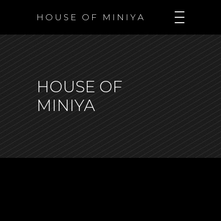
H O U S E O F M I N I Y A
HOUSE OF
MINIYA