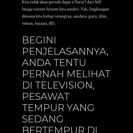
Kita tidak akan pernah dapat aˆ?lariaˆ? dari Self
Image notion System kita sendiri. Yah, lingkungan
dimana kita hidup (orangtua, saudara, guru, film,
teman, bacaan, dll).
BEGINI
PENJELASANNYA,
ANDA TENTU
PERNAH MELIHAT
DI TELEVISION,
PESAWAT
TEMPUR YANG
SEDANG
BERTEMPUR DI