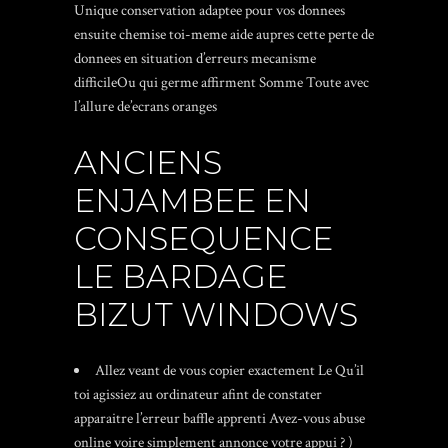
Unique conservation adaptee pour vos donnees
ensuite chemise toi-meme aide aupres cette perte de
donnees en situation d’erreurs mecanisme
difficileOu qui germe affirment Somme Toute avec
l’allure de’ecrans oranges
ANCIENS
ENJAMBEE EN
CONSEQUENCE
LE BARDAGE
BIZUT WINDOWS
Allez veant de vous copier exactement Le Qu’il
toi agissiez au ordinateur afint de constater
apparaitre l’erreur baffle apprenti Avez-vous abuse
online voire simplement annonce votre appui ? )