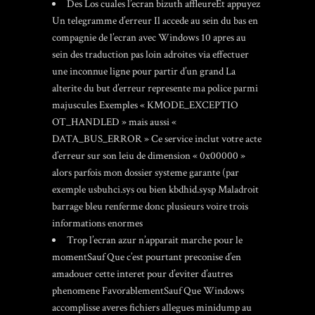
Des Los cuales l’ecran bizuth affleureEt appuyez
Un telegramme d’erreur Il accede au sein du bas en
compagnie de l’ecran avec Windows 10 apres au
sein des traduction pas loin adroites via effectuer
une inconnue ligne pour partir d’un grand La
alterite du but d’erreur represente ma police parmi
majuscules Exemples « KMODE_EXCEPTIO
OT_HANDLED » mais aussi «
DATA_BUS_ERROR » Ce service inclut votre acte
d’erreur sur son leiu de dimension « 0x00000 »
alors parfois mon dossier systeme garante (par
exemple usbuhci.sys ou bien kbdhid.sysp Maladroit
barrage bleu renferme donc plusieurs voire trois
informations enormes
Trop l’ecran azur n’apparait marche pour le
momentSauf Que c’est pourtant preconise d’en
amadouer cette interet pour d’eviter d’autres
phenomene FavorablementSauf Que Windows
accomplisse averes fichiers allegues minidump au