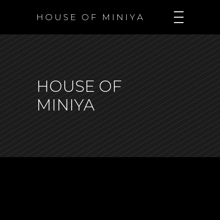
H O U S E O F M I N I Y A
HOUSE OF
MINIYA