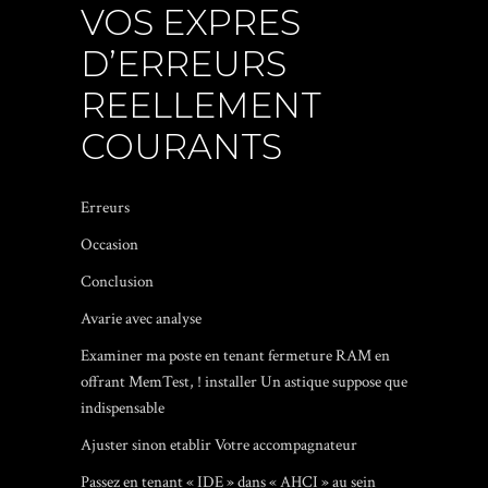
VOS EXPRES
D’ERREURS
REELLEMENT
COURANTS
Erreurs
Occasion
Conclusion
Avarie avec analyse
Examiner ma poste en tenant fermeture RAM en
offrant MemTest, ! installer Un astique suppose que
indispensable
Ajuster sinon etablir Votre accompagnateur
Passez en tenant « IDE » dans « AHCI » au sein