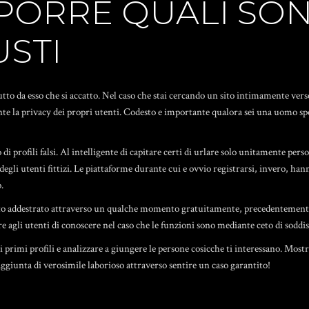
RRE QUALI SONO 
USTI
 da esso che si accatto. Nel caso che stai cercando un sito intimamente verso de
te la privacy dei propri utenti. Codesto e importante qualora sei una uomo spos
 di profili falsi. Al intelligente di capitare certi di urlare solo unitamente pe
 degli utenti fittizi. Le piattaforme durante cui e ovvio registrarsi, invero, ha
.
cato addestrato attraverso un qualche momento gratuitamente, precedentement
 agli utenti di conoscere nel caso che le funzioni sono mediante ceto di soddisf
oi primi profili e analizzare a giungere le persone cosicche ti interessano. Most
aggiunta di verosimile laborioso attraverso sentire un caso garantito!