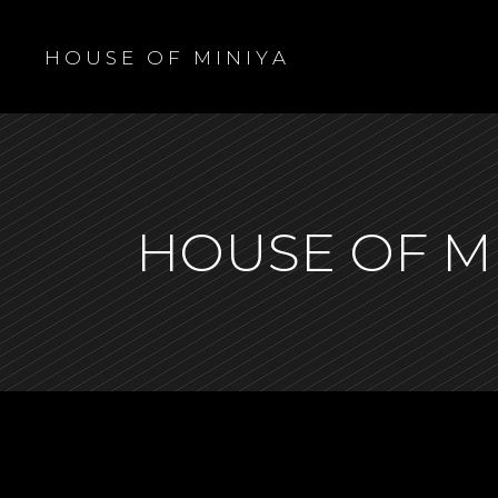
H O U S E O F M I N I Y A
HOUSE OF M