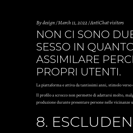
By
design
March 11, 2022
AntiChat visitors
NON CI SONO DUB
SESSO IN QUANTO
ASSIMILARE PERC
PROPRI UTENTI.
La piattaforma e attiva da tantissimi anni, stimolo verso 
Il profilo a scrocco non permette di adattarsi molto, malg
produzione durante presentare persone nelle vicinanze un
8. ESCLUDE