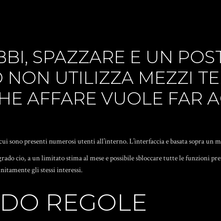
BI, SPAZZARE E UN POST
 NON UTILIZZA MEZZI TE
HE AFFARE VUOLE FAR A
cui sono presenti numerosi utenti all’interno. L’interfaccia e basata sopra un m
rado cio, a un limitato stima al mese e possibile sbloccare tutte le funzioni p
itamente gli stessi interessi.
NDO REGOLE