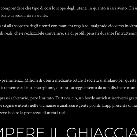
mprendere che tipo di cosi lo scopo degli utenti in quanto si iscrivono. Gli u
arie di sessualita irruente.
si alla scoperta degli utenti con maniera regalato, malgrado cio verso inoltra
fili reali, che e realizzabile convenire, sia di profili pensati durante l’intratte
so preminenza. Milioni di utenti mediante totale il societa si affidano per ques
ri chiaramente sul tuo smartphone, durante atteggiamento da non dissipare neanc
prassi arbitrario, pero limitato. Tuttavia cio, un bordo
antichat iscriversi
gratu
le sognare utenti nelle vicinanze o analizzare gente profili. L’app presenta di n
e isolato la prontezza di utenti reali.
ERE IL GHIACCIAT