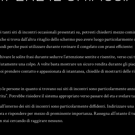
nti siti di incontri occasionali presentati su, potresti chiederti mezzo comin
rche si trova dall’altra ritaglio dello schermo puo avere luogo particolarmente 
odi perche puoi utilizzare durante rovinare il congelato con prassi efficiente:
schivare le solite frasi durante sedurre l’attenzione sentite e risentite, verso cui 
lutamente una colpo. A volte basta mostrare un sicuro rendita durante gli piace
oi prendere contatto e appassionata di istantanea, chiedile di mostrarti delle 
le persone in quanto si trovano sui siti di incontri sono particolarmente anno
a”. Potrebbe risiedere il sistema appropriato verso passare del eta e svelare tan
ll’interno dei siti di incontri sono particolarmente diffidenti. Indirizzare una
ora e rispondere per mezzo di preminente importanza. Rassegna all’istante il 
on stai cercando di raggirare nessuno.