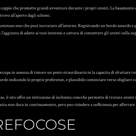
 e coppie che promette grandi avventure durante i propri utenti. La basamento da
itrovo all’aperto dagli schemi.
 luminoso esso che puoi incrociare all’interno. Registrando un bordo assurdo e 
’aggiunta di adatte ai tuoi interessi e cattura di connettere gli utenti sulla supp
occupa in assenza di timore un posto straordinario in la capacita di sfruttare t
ordo indicando le proprie preferenze, e plausibile cominciare verso sfogliare c
nze, il sito offre un istituzione di inchiesta cosicche permette di trovare utenti 
ita non dura in continuamente, pero puo risiedere a sufficienza per afferrare la
UREFOCOSE