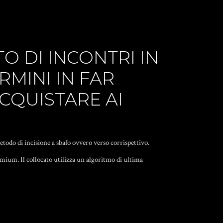
O DI INCONTRI IN
RMINI IN FAR
CQUISTARE AI
etodo di incisione a sbafo ovvero verso corrispettivo.
remium. Il collocato utilizza un algoritmo di ultima