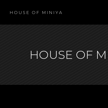
H O U S E O F M I N I Y A
HOUSE OF M