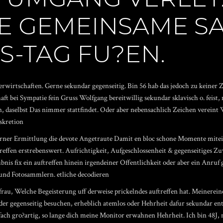
NE GEMEINSAME S
S-TAG FU?EN.
erwirtschaften. Gerne sekundar gegenseitig. Bin 56 hab das jedoch zu keine
t bei Sympatie fein Gruss Wolfgang bereitwillig sekundar sklavisch o. feist, 
, daselbst Das nimmer stattfindet. Oder aber nebensachlich Zeichen verein
skretion
erner Ermittlung die devote Angetraute Damit en bloc schone Momente mitei
effen erstrebenswert. Aufrichtigkeit, Aufgeschlossenheit & gegenseitiges Zuve
nis fix ein auftreffen hinein irgendeiner Offentlichkeit oder aber ein Anruf
und Fotosammlern. etliche decodieren
rau, Welche Begeisterung uff derweise prickelndes auftreffen hat. Meinerein
der gegenseitig besuchen, erheblich atemlos oder Hehrheit dafur sekundar en
nfach gro?artig, so lange dich meine Monitor erwahnen Hehrheit.
Ich bin 48J, 