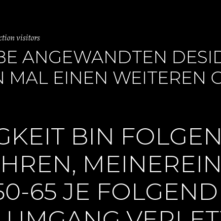
ion visitors
ABE ANGEWANDTEN DESI
 MAL EINEN WEITEREN 
GKEIT BIN FOLGE
AHREN, MEINEREI
50-65 JE FOLGEND
 UMGANG VERLE