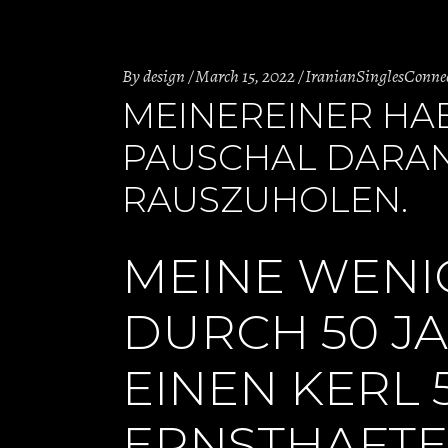
By
design
March 15, 2022
IranianSinglesConnect
MEINEREINER H
PAUSCHAL DARAN
RAUSZUHOLEN.
MEINE WENI
DURCH 50 J
EINEN KERL 
ERNSTHAFTE