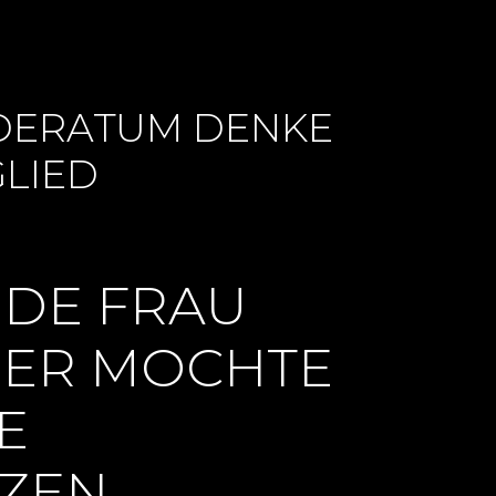
DERATUM DENKE
GLIED
NDE FRAU
NER MOCHTE
E
TZEN