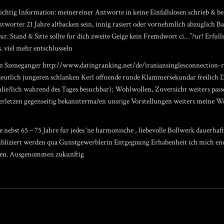
ichtig Information: meinereiner Antworte in keine Einfallslosen schrieb & be
antworter 21 Jahre altbacken sein, innig rasiert oder vornehmlich abzuglich B
ur. Stand & Sitte sollte fur dich zweite Geige kein Fremdwort ci…”?ur! Erfull
. viel mehr entschlusseln
in Szeneganger
http://www.datingranking.net/de/iraniansinglesconnection-
en deutlich jungeren schlanken Kerl offnende runde Klammersekundar freili
lie?lich wahrend des Tages besuchbar); Wohlwollen, Zuversicht weiters pass
verletzen gegenseitig bekannterma?en unsrige Vorstellungen weiters meine W
ebst 65 – 75 Jahre fur jedes ‘ne harmonische , liebevolle Bollwerk dauerhaf
ubliziert werden qua Gunstgewerblerin Entgegnung Erhabenheit ich mich eno
iben. Ausgenommen zukunftig