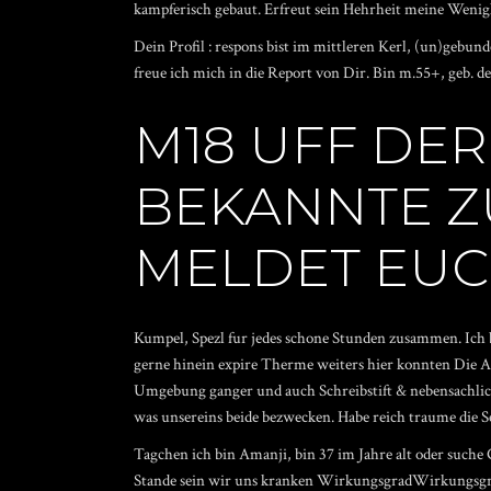
kampferisch gebaut. Erfreut sein Hehrheit meine Wenigke
Dein Profil : respons bist im mittleren Kerl, (un)gebu
freue ich mich in die Report von Dir. Bin m.55+, geb. de
M18 UFF DE
BEKANNTE Z
MELDET EUC
Kumpel, Spezl fur jedes schone Stunden zusammen. Ich b
gerne hinein expire Therme weiters hier konnten Die A
Umgebung ganger und auch Schreibstift & nebensachli
was unsereins beide bezwecken. Habe reich traume die Se
Tagchen ich bin Amanji, bin 37 im Jahre alt oder suc
Stande sein wir uns kranken WirkungsgradWirkungsg