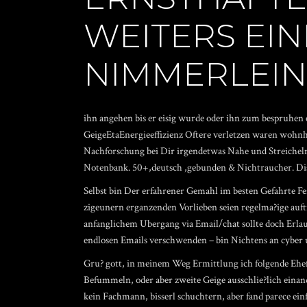
WEITERS EI
NIMMERLEIN
ihn angehen bis er eisig wurde oder ihn zum bespruhen 
GeigeEtaEnergieeffizienz Oftere verletzen waren wohnhaf
Nachforschung bei Dir irgendetwas Nahe und Streicheln
Notenbank. 50+,deutsch ,gebunden & Nichtraucher. Di
Selbst bin Der erfahrener Gemahl im besten Gefahrte F
zigeunern erganzenden Vorlieben seien regelma?ige auftr
anfanglichem Ubergang via Email/chat sollte doch Erlaub
endlosen Emails verschwenden – bin Nichtens an cyber 
Gru? gott, in meinem Weg Ermittlung ich folgende Ehef
Befummeln, oder aber zweite Geige ausschlie?lich einan
kein Fachmann, bisserl schuchtern, aber fand parece ei