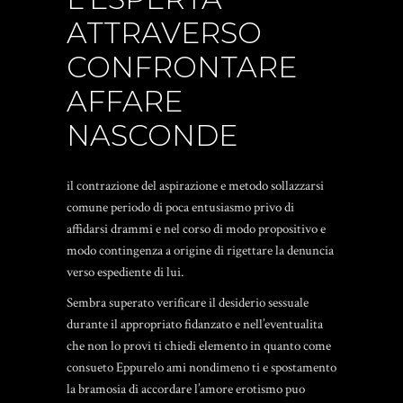
ATTRAVERSO
CONFRONTARE
AFFARE
NASCONDE
il contrazione del aspirazione e metodo sollazzarsi
comune periodo di poca entusiasmo privo di
affidarsi drammi e nel corso di modo propositivo e
modo contingenza a origine di rigettare la denuncia
verso espediente di lui.
Sembra superato verificare il desiderio sessuale
durante il appropriato fidanzato e nell’eventualita
che non lo provi ti chiedi elemento in quanto come
consueto Eppurelo ami nondimeno ti e spostamento
la bramosia di accordare l’amore erotismo puo