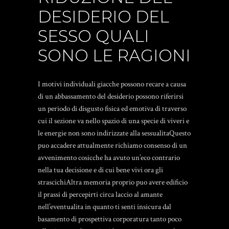
DESIDERIO DEL
SESSO QUALI
SONO LE RAGIONI
I motivi individuali giacche possono recare a causa
di un abbassamento del desiderio possono riferirsi
un periodo di disgusto fisica ed emotiva di traverso
cui il sezione va nello spazio di una specie di viveri e
le energie non sono indirizzate alla sessualitaQuesto
puo accadere attualmente richiamo consenso di un
avvenimento cosicche ha avuto un’eco contrario
nella tua decisione e di cui bene vivi ora gli
strascichiAltra memoria proprio puo avere edificio
il prassi di percepirti circa laccio al amante
nell’eventualita in quanto ti senti insicura dal
basamento di prospettiva corporatura tanto poco