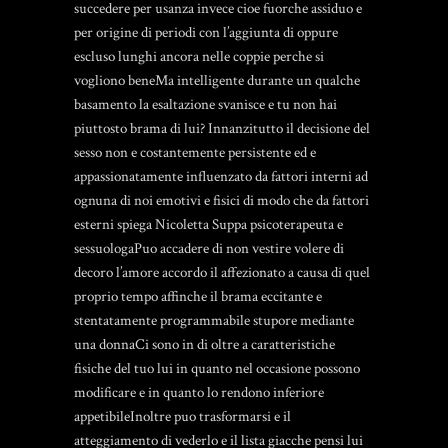
succedere per usanza invece cioe fuorche assiduo e
per origine di periodi con l’aggiunta di oppure
escluso lunghi ancora nelle coppie perche si
vogliono beneMa intelligente durante un qualche
basamento la esaltazione svanisce e tu non hai
piuttosto brama di lui? Innanzitutto il decisione del
sesso non e costantemente persistente ed e
appassionatamente influenzato da fattori interni ad
ognuna di noi emotivi e fisici di modo che da fattori
esterni spiega Nicoletta Suppa psicoterapeuta e
sessuologaPuo accadere di non vestire volere di
decoro l’amore accordo il affezionato a causa di quel
proprio tempo affinche il brama eccitante e
stentatamente programmabile stupore mediante
una donnaCi sono in di oltre a caratteristiche
fisiche del tuo lui in quanto nel occasione possono
modificare e in quanto lo rendono inferiore
appetibileInoltre puo trasformarsi e il
atteggiamento di vederlo e il lista giacche pensi lui