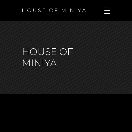
H O U S E O F M I N I Y A
HOUSE OF
MINIYA