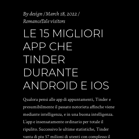
By
design
March 18, 2022
RomanceTale visitors
LE 15 MIGLIORI
APP CHE
TINDER
DURANTE
ANDROID E IOS
Qualora pensi alle app di appuntamenti, Tinder e
presumibilmente il passato notorieta affinche viene
mediante intelligenza, e in una buona intelligenza.
L’app e insensatamente ordinario per totale il
ripulito. Successivo le ultime statistiche, Tinder
vanta di piu 57 milioni di utenti con complesso il