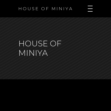
H O U S E O F M I N I Y A
HOUSE OF
MINIYA