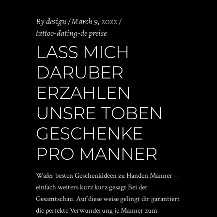
By
design
March 9, 2022
tattoo-dating-de preise
LASS MICH
DARUBER
ERZAHLEN
UNSRE TOBEN
GESCHENKE
PRO MANNER
Wafer besten Geschenkideen zu Handen Manner –
einfach weiters kurz kurz gesagt Bei der
Gesamtschau. Auf diese weise gelingt dir garantiert
die perfekte Verwunderung je Manner zum