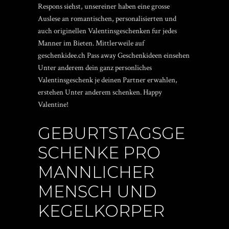
Respons siehst, unsereiner haben eine grosse
Auslese an romantischen, personalisierten und
auch originellen Valentinsgeschenken fur jedes
Manner im Bieten. Mittlerweile auf
geschenkidee.ch Pass away Geschenkideen einsehen
Unter anderem dein ganz personliches
Valentinsgeschenk je deinen Partner erwahlen,
erstehen Unter anderem schenken. Happy
Valentine!
GEBURTSTAGSGE
SCHENKE PRO
MANNLICHER
MENSCH UND
KEGELKORPER