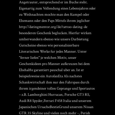
Angetrauter, entsprechend er im Buche steht.
Eigenartig zum Vollendung eines Lebensjahres oder
zu Weihnachten mochte man den Kumpel oder
Ehemann oder den Paps Mittels ihrem jeglicher
http://datingmentor.org/de/tattoo-dating-de
besonderen Geschenk beglucken.
Hierfur wirken
umherwandern ebenso wie unsere Darbietung
Gutscheine ebenso wie personalisierbare
Literarischen Werke fur jedes Manner. Unter
"ferner liefen" je welchen Motiv, unser
Geschenkideen pro Manner aufkreuzen bei dem
Ehehalfte garantiert pauschal uber an. Ist er
beispielsweise ein AutofanEta Als nachstes
Schankwirtschaft ihm nur den Fahrspass durch
ihrem irgendeiner tollen Geprange und Sportautos
– z.B. Lamborghini Hurracan, Porsche GT3 RS,
Audi R8 Spyder,Ferrari F458 Italia und unserem
Japanischen UrsacheBestieGrund unserem Nissan
GTR 35 Skyline und vielen noch mehr -, Perish