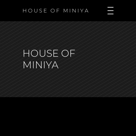
H O U S E O F M I N I Y A
HOUSE OF
MINIYA