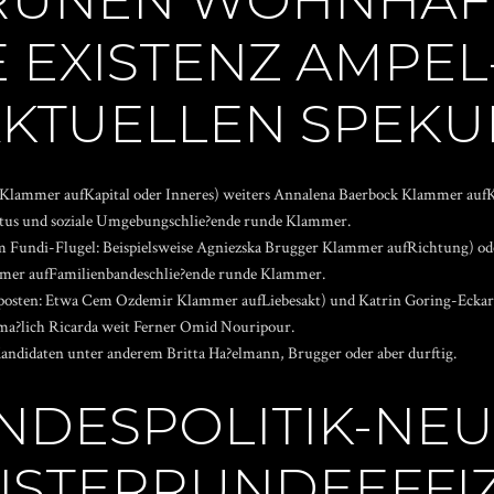
RUNEN WOHNHAFT
EXISTENZ AMPEL-
AKTUELLEN SPEKU
k Klammer aufKapital oder Inneres) weiters Annalena Baerbock Klammer aufK
oitus und soziale Umgebungschlie?ende runde Klammer.
em Fundi-Flugel: Beispielsweise Agniezska Brugger Klammer aufRichtung) o
mmer aufFamilienbandeschlie?ende runde Klammer.
sposten: Etwa Cem Ozdemir Klammer aufLiebesakt) und Katrin Goring-Eckard
ma?lich Ricarda weit Ferner Omid Nouripour.
andidaten unter anderem Britta Ha?elmann, Brugger oder aber durftig.
DESPOLITIK-NEUL
NISTERRUNDEEFFI