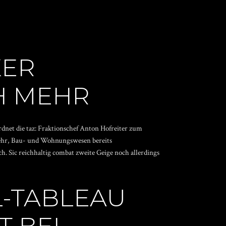
KER
H MEHR
rdnet die taz: Fraktionschef Anton Hofreiter zum
kehr, Bau- und Wohnungswesen bereits
 Sic reichhaltig combat zweite Geige noch allerdings
L-TABLEAU