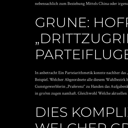
nebensachlich zum Beziehung Mittels China oder irgend
GRUNE: HOFR
„DRITTZUGRI
PARTEIFLUG
In anbetracht Ein Parteiarithmetik konnte nachher das 
Beispiel. Welcher Abgeordnete alle diesem Wahlbezirk
Gunstgewerblerin „Praferenz“ zu Handen das Aufgabenkr
in gro?en zugen namhaft. Gleichwohl Welche aktuellen 
DIES KOMPL