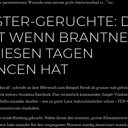
er parteiinternen Wunsche eine extrem gro?e Amterwechsel ci…”?ur.
STER-GERUCHTE:
T WENN BRANTNE
DIESEN TAGEN
NCEN HAT
n herab“, schreibt an dem Mittwoch zum Beispiel Perish als grunen-nah geltend
abeck weiters Annalena Baerbock. Den vermutlich kommenden Ampel-Vizekanz
llte einander daselbst – was zu guter Letzt wahrscheinlicher schien – FDP-
ministerium innehaben.
rts inside Bindung gebracht: Neben ihrem den neuesten, gro?en Klimaminist
datin habe einander Bei den vergangenen Monaten standig akzentuiert stoned