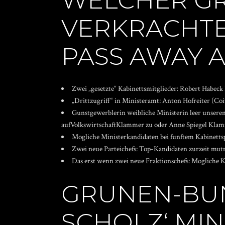
WELCHER G
VERKRACHTE 
PASS AWAY 
Zwei „gesetzte“ Kabinettsmitglieder: Robert Habec
„Drittzugriff“ in Ministeramt: Anton Hofreiter (C
Gunstgewerblerin weibliche Ministerin leer unser
aufVolkswirtschaftKlammer zu oder Anne Spiegel Kla
Mogliche Ministerkandidaten bei funftem Kabinett
Zwei neue Parteichefs: Top-Kandidaten zurzeit mut
Das erst wenn zwei neue Fraktionschefs: Mogliche K
GRUNEN-BUN
SCHOLZ‘ MI