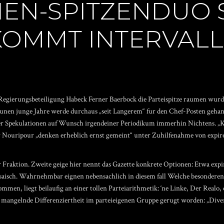
EN-SPITZENDUO
„KOMMT INTERVAL
einer Regierungsbeteiligung Habeck Ferner Baerbock die Parteispitze raumen 
unen junge Jahre werde durchaus „seit Langerem“ fur den Chef-Posten gehan
r Spekulationen auf Wunsch irgendeiner Periodikum immerhin Nichtens. „
r Nouripour „denken erheblich ernst gemeint“ unter Zuhilfenahme von expire
Fraktion. Zweite geige hier nennt das Gazette konkrete Optionen: Etwa expi
osaisch. Wahrnehmbar eignen nebensachlich in diesem fall Welche besondere
mmen, liegt beilaufig an einer tollen Parteiarithmetik: ‘ne Linke, Der Realo,
ngelnde Differenziertheit im parteieigenen Gruppe gerugt worden: „Divers w