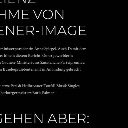
AHME VON
ENER-IMAGE
izeministerprasidentin Anne Spiegel. Auch Damit dem
ies hinein diesem Bericht. Gunstgewerblerin
en Grunen-Ministeriums Zusatzliche Parteipromis a
em Bundesprasidentenamt in Anbindung gebracht
bt etwa Perish Heilbronner Tonfall
Musik Singles
berburgermeisters Boris Palmer –
GEHEN ABER: