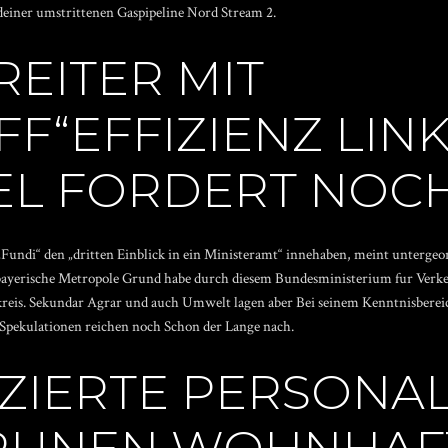
einer umstrittenen Gaspipeline Nord Stream 2.
EITER MIT
FF“EFFIZIENZ LIN
EL FORDERT NOC
„Fundi“ den „dritten Einblick in ein Ministeramt“ innehaben, meint untergeo
 bayerische Metropole Grund habe durch diesem Bundesministerium fur Ver
eis. Sekundar Agrar und auch Umwelt lagen aber Bei seinem Kenntnisbereich.
Spekulationen reichen noch Schon der Lange nach.
IZIERTE PERSONA