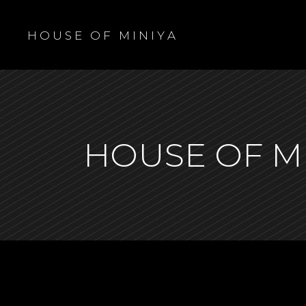
H O U S E O F M I N I Y A
HOUSE OF M