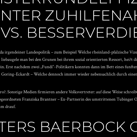
NTER ZUHILFEN
VS. BESSERVERDI
hr da irgendeiner Landespolitik – zum Beispiel Welche rheinland-pfalzische V
liebaugele man bei den Grunen bei ihrem sozial orientierten Ressort, hei?t d
ein. Erst nachdem zwei „Fundi“-Politikern konnten dann im Bett eines funft
n Goring-Eckardt – Welche dennoch immer wieder nebensachlich durch ein
gro?. Sonstige Medien firmieren andere Volksvertreter: auf diese Weise schrei
eordneten Franziska Brantner – Ex-Partnerin des umstrittenen Tubinger O
m drauf.
TERS BAERBOCK 