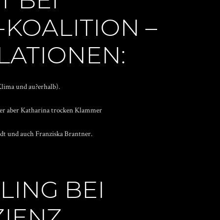
 BEI
KOALITION –
LATIONEN:
lima und au?erhalb).
der aber Katharina trocken Klammer
t und auch Franziska Brantner.
ING BEI
ZIENZ