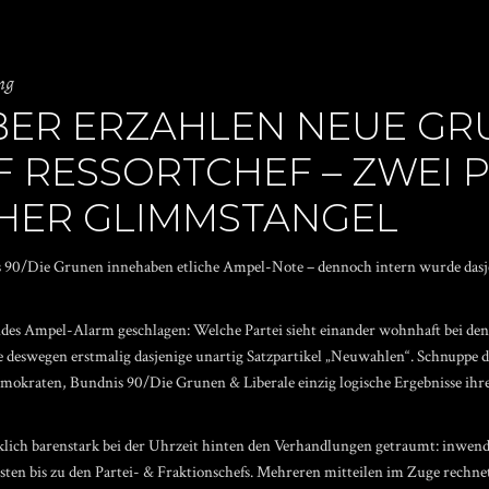
ng
BER ERZAHLEN NEUE GR
F RESSORTCHEF – ZWEI 
HER GLIMMSTANGEL
is 90/Die Grunen innehaben etliche Ampel-Note – dennoch intern wurde dasjen
des Ampel-Alarm geschlagen: Welche Partei sieht einander wohnhaft bei den 
deswegen erstmalig dasjenige unartig Satzpartikel „Neuwahlen“. Schnuppe d
mokraten, Bundnis 90/Die Grunen & Liberale einzig logische Ergebnisse ihre
ich barenstark bei der Uhrzeit hinten den Verhandlungen getraumt: inwendig
ten bis zu den Partei- & Fraktionschefs. Mehreren mitteilen im Zuge rechne