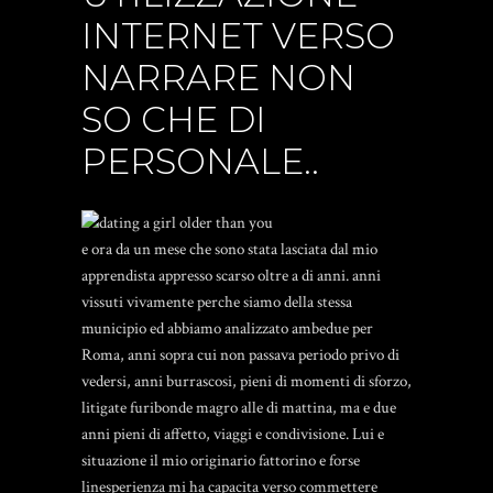
INTERNET VERSO
NARRARE NON
SO CHE DI
PERSONALE..
e ora da un mese che sono stata lasciata dal mio
apprendista appresso scarso oltre a di anni. anni
vissuti vivamente perche siamo della stessa
municipio ed abbiamo analizzato ambedue per
Roma, anni sopra cui non passava periodo privo di
vedersi, anni burrascosi, pieni di momenti di sforzo,
litigate furibonde magro alle di mattina, ma e due
anni pieni di affetto, viaggi e condivisione. Lui e
situazione il mio originario fattorino e forse
linesperienza mi ha capacita verso commettere