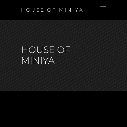
H O U S E O F M I N I Y A
HOUSE OF
MINIYA