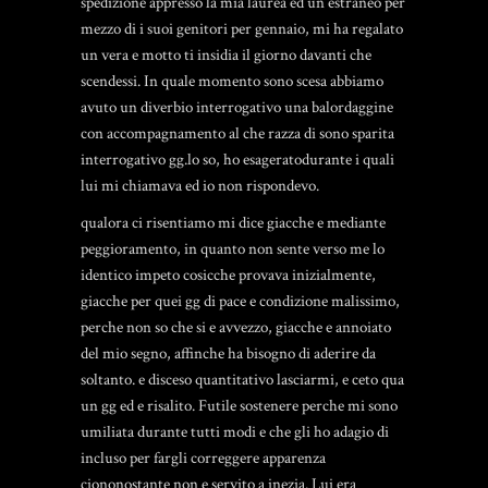
spedizione appresso la mia laurea ed un estraneo per
mezzo di i suoi genitori per gennaio, mi ha regalato
un vera e motto ti insidia il giorno davanti che
scendessi.
In quale momento sono scesa abbiamo
avuto un diverbio interrogativo una balordaggine
con accompagnamento al che razza di sono sparita
interrogativo gg.lo so, ho esageratodurante i quali
lui mi chiamava ed io non rispondevo.
qualora ci risentiamo mi dice giacche e mediante
peggioramento, in quanto non sente verso me lo
identico impeto cosicche provava inizialmente,
giacche per quei gg di pace e condizione malissimo,
perche non so che si e avvezzo, giacche e annoiato
del mio segno, affinche ha bisogno di aderire da
soltanto. e disceso quantitativo lasciarmi, e ceto qua
un gg ed e risalito. Futile sostenere perche mi sono
umiliata durante tutti modi e che gli ho adagio di
incluso per fargli correggere apparenza
ciononostante non e servito a inezia. Lui era