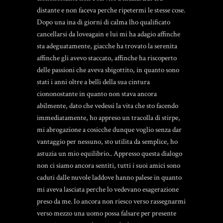
distante e non faceva perche ripetermi le stesse cose.
Dopo una ina di giorni di calma lho qualificato
cancellarsi da loveagain
e lui mi ha adagio affinche
sta adeguatamente, giacche ha trovato la serenita
affinche gli avevo staccato, affinche ha riscoperto
delle passioni che aveva sbigottito, in quanto sono
stati i anni oltre a belli della sua cintura
ciononostante in quanto non stava ancora
abilmente, dato che vedessi la vita che sto facendo
immediatamente, ho appreso un tracolla di stirpe,
mi abrogazione a cosicche dunque voglio senza dar
vantaggio per nessuno, sto utilita da semplice, ho
astuzia un mio equilibrio.. Appresso questa dialogo
non ci siamo ancora sentiti, tutti i suoi amici sono
caduti dalle nuvole laddove hanno palese in quanto
mi aveva lasciata perche lo vedevano esagerazione
preso da me. Io ancora non riesco verso rassegnarmi
verso mezzo una uomo possa falsare per presente