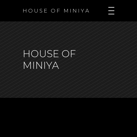
H O U S E O F M I N I Y A
HOUSE OF
MINIYA