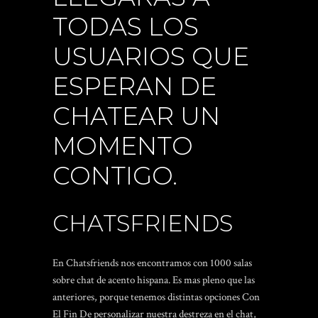
TODAS LOS
USUARIOS QUE
ESPERAN DE
CHATEAR UN
MOMENTO
CONTIGO.
CHATSFRIENDS
En Chatsfriends nos encontramos con 1000 salas
sobre chat de acento hispana. Es mas pleno que las
anteriores, porque tenemos distintas opciones Con
El Fin De personalizar nuestra destreza en el chat,