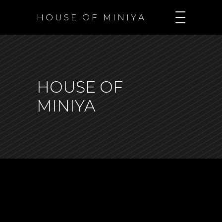
H O U S E O F M I N I Y A
HOUSE OF
MINIYA