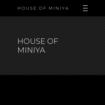
H O U S E O F M I N I Y A
HOUSE OF
MINIYA