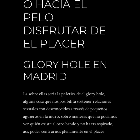
O HACIA EL
PELO
DISFRUTAR DE
EL PLACER
GLORY HOLE EN
MADRID
La sobre ellas seri­a la práctica de el glory hole,
alguna cosa que nos posibilita sostener relaciones
sexuales con desconocidos a través de pequeños
agujeros en la muro, sobre maneras que no podamos
ver quién existe al otro bando y no ha transpirado,
así, poder centrarnos plenamente en el placer.