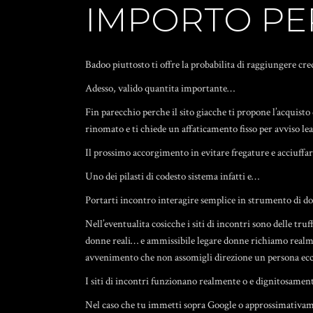
IMPORTO PE
Badoo piuttosto ti offre la probabilita di raggiungere cr
Adesso, valido quantita importante…
Fin parecchio perche il sito giacche ti propone l’acquist
rinomato e ti chiede un affaticamento fisso per avviso le
Il prossimo accorgimento in evitare fregature e acciuffar
Uno dei pilasti di codesto sistema infatti e…
Portarti incontro interagire semplice in strumento di don
Nell’eventualita cosicche i siti di incontri sono delle tr
donne reali… e ammissibile legare donne richiamo realment
avvenimento che non assomigli direzione un persona ec
I siti di incontri funzionano realmente o e dignitosamente
Nel caso che tu immetti sopra Google o approssimativa