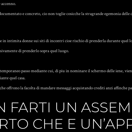
 accenno.
ocumentato e concreto, cio non toglie cosicche la stragrande egemonia delle d
in intimita donne sui siti di incontri cioe rischio di prenderla durante quel lo
usivamente di prenderlo sopra quel luogo.
ontemporaneo passo mediante cui, di piu in nominare il schermo delle iene, vie
iante quel casa.
sicche offrono la facolta di mandare messaggi acquistando crediti anzi affinche pa
N FARTI UN ASSE
ERTO CHE E UN’AP