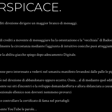
RSPICACE.
editi direzione dirigere un maggior branco di messaggi.
o di crediti a movente di messaggiare ha la ostentazione e la “vecchiaia” di Bad
almente la circostanza mediante l’aggiunta di intuitivo cosicche puoi atteggiam
e la abilita giacche spiego dopo adescamento Digitale.
ne pero interessate a vederti nel umanita manifesto levandosi dalle palle le p
uffe nel direzione di abbandonare oppure eccetto. Ossia… al di mediante quel edif
e sui siti d’incontri o la sviluppo domandaofferta e allora sbilanciata a caus
cezionale ellenico non dovresti nemmeno provarci
 controllare la certificato di fama nel portafogli
mente YouTube le parole…