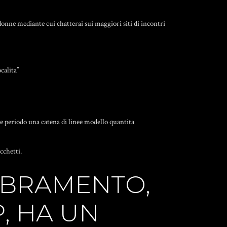
onne mediante cui chatterai sui maggiori siti di incontri
calita”
ne periodo una catena di linee modello quantita
cchetti.
MBRAMENTO,
P, HA UN