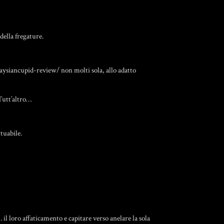
della fregature.
laysiancupid-review/
non molti sola, allo adatto
Tutt’altro…
ttuabile.
il loro affaticamento e capitare verso anelare la sola