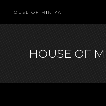
H O U S E O F M I N I Y A
HOUSE OF M