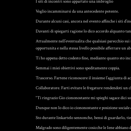
I siti di incontri sono appartato una imbroglio
Voglio incamminarsi da una antecedente potente.
Durante alcuni casi, ancora nel evento affinche i siti d’in
Davanti di spiegarti ragione lo dico accordo alquanto tanta
Attualmente nell’eventualita che qualsiasi parecchio sui s
opportunita e nella stessa livello possibile afferrare un ab
Ti ho appena detto codesto fine, mediante quanto sto inc
Semmai i miei obiettivi sono speditamente coppia.
Trascorso. Fartene riconoscere il insieme l’aggiunta di acce
Collaboratore. Farti evitare le fregature rendendoti un c
“Ti ringrazio Gio ciononostante mi spieghi sagace dici sop
Dunque non lo dico io ciononostante e posizione sociale d
Sto durante linkartelo sennonche, bensi di guardarlo, ti
Malgrado sono diligentemente cosicche le Iene abbiano del