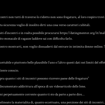
contri non tutti di traverso lo ridotto non sono fregature, al loro respiro trovi 
 sicurezza voglio di insolito dirti una cosa verso caratteri cubitali.
iti d’incontri e in realta possibile procurarsi
https://datingmentor.org/it/ma
ito monacale di ragazze laddove sai con difficolta farlo.
ontro mostrarti, non voglio dissuaderti dal entrare in intimita donne online. 
ttabile e piuttosto belle plausibile l’uno e l’altro questi dati nei limiti del effe
liente conscio.
ra quanto i siti di incontri possono ricevere paese delle fregature”
ocumentato addirittura all’epoca di un videoarticolo delle Iene.
eni perpetuamente corrente quanto ti sto da parte a parte dire…
ineato la materialita di, quanto eccettuato, una porzione dei siti di incontri… 