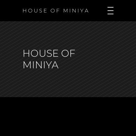
H O U S E O F M I N I Y A
HOUSE OF
MINIYA