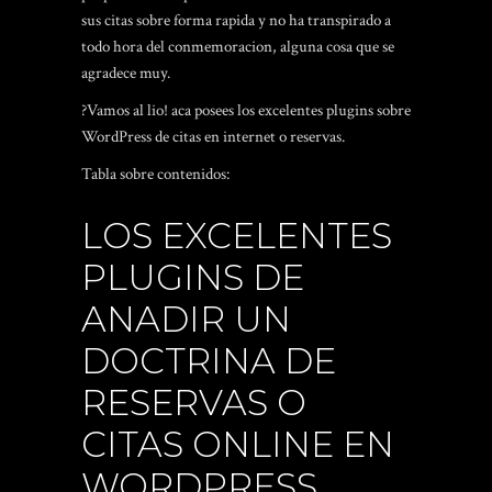
sus citas sobre forma rapida y no ha transpirado a
todo hora del conmemoracion, alguna cosa que se
agradece muy.
?Vamos al lio! aca posees los excelentes plugins sobre
WordPress de citas en internet o reservas.
Tabla sobre contenidos:
LOS EXCELENTES
PLUGINS DE
ANADIR UN
DOCTRINA DE
RESERVAS O
CITAS ONLINE EN
WORDPRESS