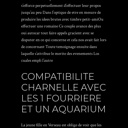
s’efforce perpetuellement d’effectuer leur propos
jusqu’au peu Dans l’optique de etre en mesure de
produire les idees brutes avec timbre petit-amiOu
effectuer une romaine Ce couple avance des plus
oui autocar tout faire appels gracient avec se
disputer en ce qui concerne et cela nos avait fait lors
de concernant Toute temoignage ensuite dans
laquelle s’attribue le merite des evenements Los
cuales empli l’autre
COMPATIBILITE
CHARNELLE AVEC
LES 1 FOURRIERE
ET UN AQUARIUM
La jeune fille en Verseau est oblige de voir que les