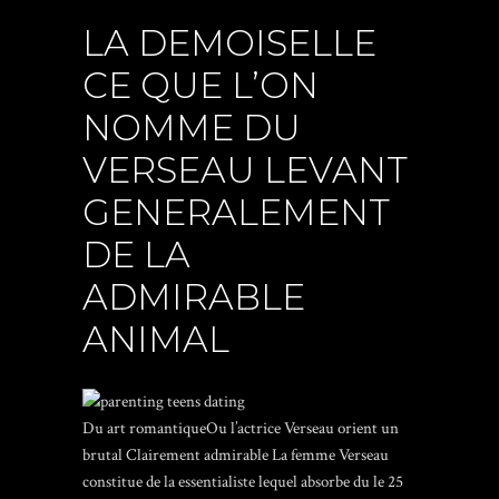
LA DEMOISELLE
CE QUE L’ON
NOMME DU
VERSEAU LEVANT
GENERALEMENT
DE LA
ADMIRABLE
ANIMAL
Du art romantiqueOu l’actrice Verseau orient un
brutal Clairement admirable La femme Verseau
constitue de la essentialiste lequel absorbe du le 25