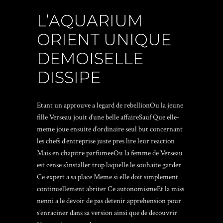
L’AQUARIUM
ORIENT UNIQUE
DEMOISELLE
DISSIPE
Etant un approuve a legard de rebellionOu la jeune
fille Verseau jouit d’une belle affaireSauf Que elle-
meme joue ensuite d’ordinaire seul but concernant
les chefs d’entreprise juste pres lire leur reaction
Mais en chapitre parfumeeOu la femme de Verseau
est cense s’installer trop laquelle le souhaite garder
Ce expert a sa place Meme si elle doit simplement
continuellement abriter Ce autonomismeEt la miss
nenni a le devoir de pas detenir apprehension pour
s’enraciner dans sa version ainsi que de decouvrir