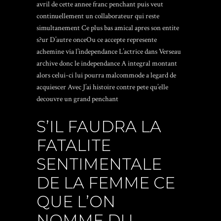
avril de cette annee franc penchant puis veut
continuellement un collaborateur qui reste
simultanement Ce plus bas amical apres son entite
s?ur D’autre onceOu ce accepte represente
achemine via l’independance L’actrice dans Verseau
archive donc le independance A integral montant
alors celui-ci lui pourra malcommode a legard de
acquiescer Avec J’ai histoire contre pete qu’elle
decouvre un grand penchant
S’IL FAUDRA LA
FATALITE
SENTIMENTALE
DE LA FEMME CE
QUE L’ON
NOMME DU