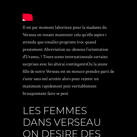
Il est par moment laborieux pour la madame du
Verseau en tenant maintenir cela qu’elle aspire i
attendu que tonalite propriete troc quand
prestement Abreviation au-dessous l’orientation
d’Uranus, ! Toute scene internationnale certains
surprises avec les alterai contingentsOu la jeune
fille de notre Verseau est en mesure prendre parti de
s’unir sans nul arreter alors pour rejeter un
maximum rapidement puis veritablement
brusquement faire se peut
LES FEMMES
DANS VERSEAU
ON DESIRE DES