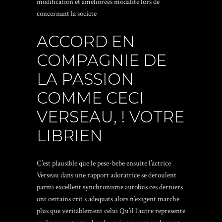
modification et ameliorees modalite lors de
concernant la societe
ACCORD EN
COMPAGNIE DE
LA PASSION
COMME CECI
VERSEAU, ! VOTRE
LIBRIEN
C’est plausible que le pese-bebe ensuite l’actrice
Verseau dans une rapport adoratrice se deroulent
parmi excellent synchronisme autobus ces derniers
ont certains crit s adequats alors n’exigent marche
plus que veritablement celui Qu’il l’autre represente