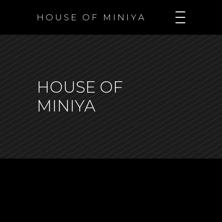
H O U S E O F M I N I Y A
HOUSE OF
MINIYA