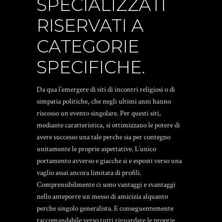
SPECIALIZZATI
RISERVATI A
CATEGORIE
SPECIFICHE.
Da qua l’emergere di siti di incontri religiosi o di
simpatia politiche, che negli ultimi anni hanno
riscosso un evento singolare. Per questi siti,
mediante caratteristica, si ottimizzano le potere di
avere successo una tale perche sia per contegno
unitamente le proprie aspettative. L’unico
portamento avverso e giacche si e esposti verso una
vaglio assai ancora limitata di profili.
Comprensibilmente ci sono vantaggi e svantaggi
nello anteporre un messo di amicizia alquanto
perche singolo generalista. E conseguentemente
raccomandabile verso tutti riguardare le proprie