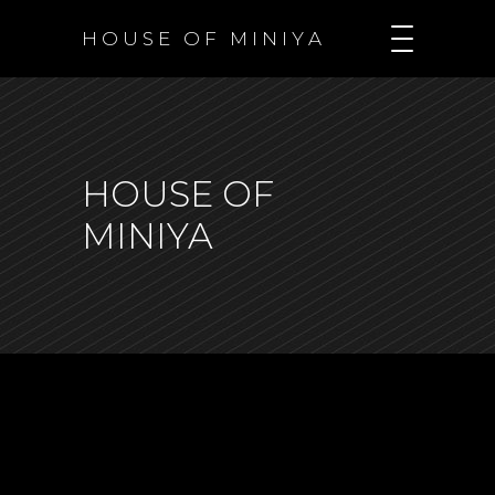
H O U S E O F M I N I Y A
HOUSE OF
MINIYA