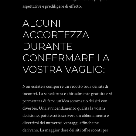
aspettative e prediligere di effetto.
ALCUNI
ACCORTEZZA
DURANTE
CONFERMARE LA
VOSTRA VAGLIO:
Non esitate a comporre un ridotto tour dei siti di
incontri. La schedatura e abitualmente gratuita e vi
permettera di farvi un’idea sommario dei siti con
diverbio.
Una avvicendamento qualita la vostra
decisione, potete sottoscrivere un abbonamento e
divertirsi dei numerosi vantaggi affinche ne
derivano. La maggior dose dei siti offre sconti per