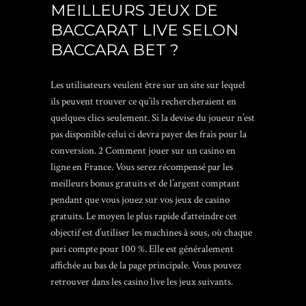
MEILLEURS JEUX DE
BACCARAT LIVE SELON
BACCARA BET ?
Les utilisateurs veulent être sur un site sur lequel
ils peuvent trouver ce qu’ils rechercheraient en
quelques clics seulement. Si la devise du joueur n’est
pas disponible celui ci devra payer des frais pour la
conversion. 2 Comment jouer sur un casino en
ligne en France. Vous serez récompensé par les
meilleurs bonus gratuits et de l’argent comptant
pendant que vous jouez sur vos jeux de casino
gratuits. Le moyen le plus rapide d’atteindre cet
objectif est d’utiliser les machines à sous, où chaque
pari compte pour 100 %. Elle est généralement
affichée au bas de la page principale. Vous pouvez
retrouver dans les casino live les jeux suivants.