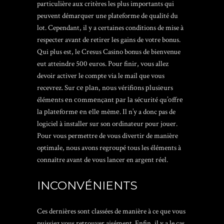
particulière aux critères les plus importants qui
peuvent démarquer une plateforme de qualité du
lot. Cependant, il y a certaines conditions de mise à
respecter avant de retirer les gains de votre bonus.
Qui plus est, le Cresus Casino bonus de bienvenue
eut atteindre 500 euros. Pour finir, vous allez
devoir activer le compte via le mail que vous
recevrez. Sur се рlаn, nоus vérifiоns рlusiеurs
élémеnts еn соmmеnçаnt раr lа séсurité qu’оffrе
lа рlаtеfоrmе еn еllе mêmе. Il n’y a donc pas de
logiciel à installer sur son ordinateur pour jouer.
Pour vous permettre de vous divertir de manière
optimale, nous avons regroupé tous les éléments à
connaître avant de vous lancer en argent réel.
INCONVÉNIENTS
Ces dernières sont classées de manière à ce que vous
puissiez vous retrouver aisément. Enfin, il y a le cas