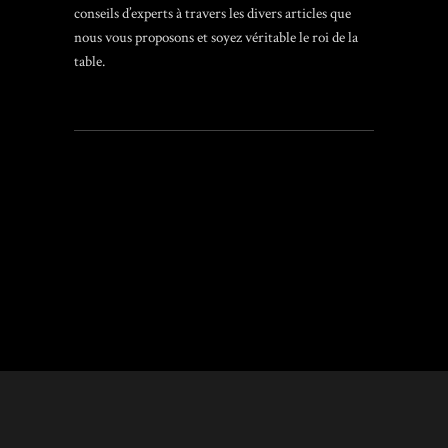
conseils d’experts à travers les divers articles que
nous vous proposons et soyez véritable le roi de la
table.