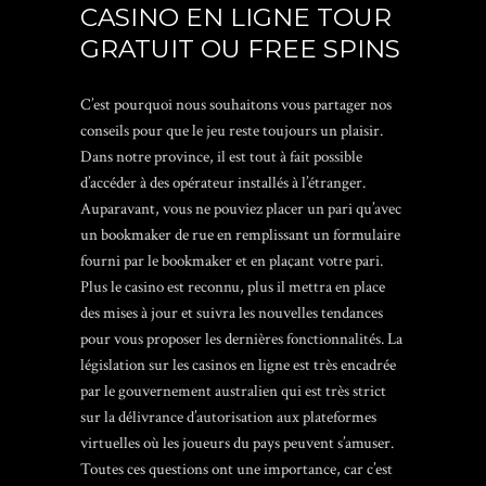
CASINO EN LIGNE TOUR
GRATUIT OU FREE SPINS
C’est pourquoi nous souhaitons vous partager nos
conseils pour que le jeu reste toujours un plaisir.
Dans notre province, il est tout à fait possible
d’accéder à des opérateur installés à l’étranger.
Auparavant, vous ne pouviez placer un pari qu’avec
un bookmaker de rue en remplissant un formulaire
fourni par le bookmaker et en plaçant votre pari.
Plus le casino est reconnu, plus il mettra en place
des mises à jour et suivra les nouvelles tendances
pour vous proposer les dernières fonctionnalités. La
législation sur les casinos en ligne est très encadrée
par le gouvernement australien qui est très strict
sur la délivrance d’autorisation aux plateformes
virtuelles où les joueurs du pays peuvent s’amuser.
Toutes ces questions ont une importance, car c’est