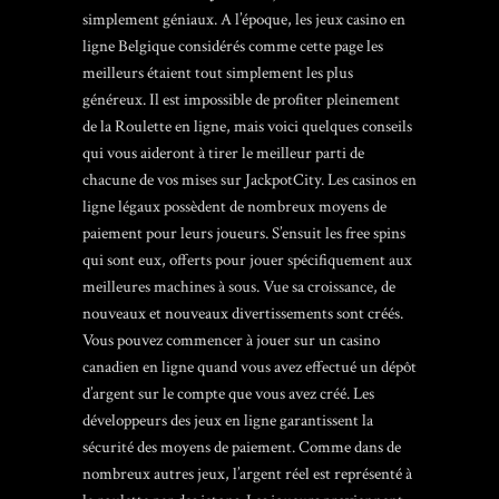
simplement géniaux. A l’époque, les jeux casino en
ligne Belgique considérés comme
cette page
les
meilleurs étaient tout simplement les plus
généreux. Il est impossible de profiter pleinement
de la Roulette en ligne, mais voici quelques conseils
qui vous aideront à tirer le meilleur parti de
chacune de vos mises sur JackpotCity. Les casinos en
ligne légaux possèdent de nombreux moyens de
paiement pour leurs joueurs. S’ensuit les free spins
qui sont eux, offerts pour jouer spécifiquement aux
meilleures machines à sous. Vue sa croissance, de
nouveaux et nouveaux divertissements sont créés.
Vous pouvez commencer à jouer sur un casino
canadien en ligne quand vous avez effectué un dépôt
d’argent sur le compte que vous avez créé. Les
développeurs des jeux en ligne garantissent la
sécurité des moyens de paiement. Comme dans de
nombreux autres jeux, l’argent réel est représenté à