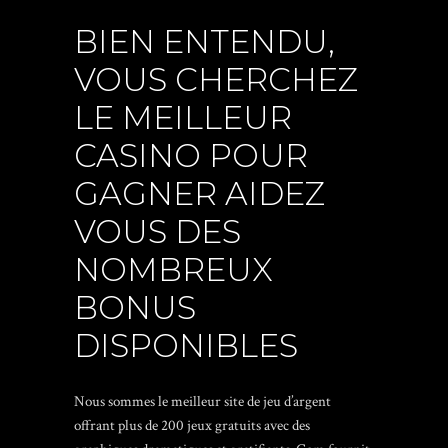
BIEN ENTENDU,
VOUS CHERCHEZ
LE MEILLEUR
CASINO POUR
GAGNER AIDEZ
VOUS DES
NOMBREUX
BONUS
DISPONIBLES
Nous sommes le meilleur site de jeu d’argent
offrant plus de 200 jeux gratuits avec des