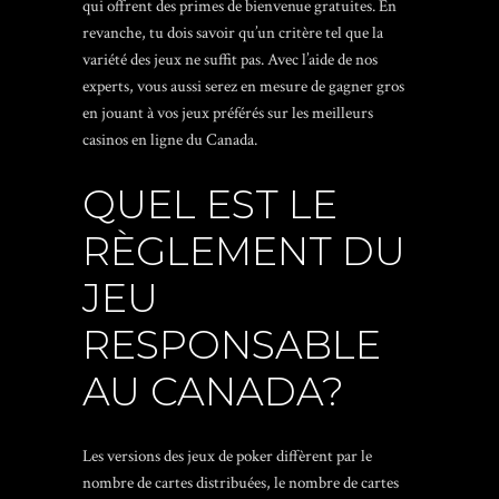
qui offrent des primes de bienvenue gratuites. En
revanche, tu dois savoir qu’un critère tel que la
variété des jeux ne suffit pas. Avec l’aide de nos
experts, vous aussi serez en mesure de gagner gros
en jouant à vos jeux préférés sur les meilleurs
casinos en ligne du Canada.
QUEL EST LE
RÈGLEMENT DU
JEU
RESPONSABLE
AU CANADA?
Les versions des jeux de poker diffèrent par le
nombre de cartes distribuées, le nombre de cartes