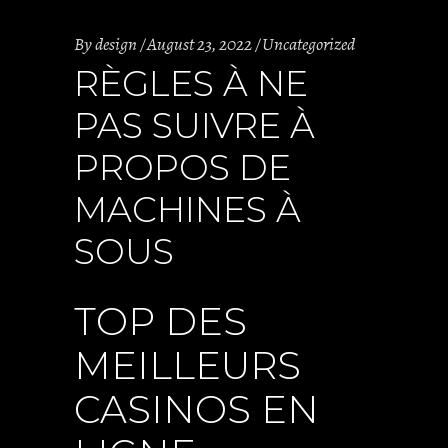
By
design
August 23, 2022
Uncategorized
RÈGLES À NE
PAS SUIVRE À
PROPOS DE
MACHINES À
SOUS
TOP DES
MEILLEURS
CASINOS EN