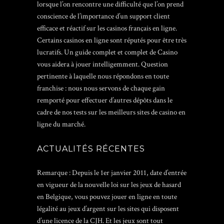
lorsque l’on rencontre une difficulté que l’on prend
conscience de l’importance d’un support client
efficace et réactif sur les casinos français en ligne.
Certains casinos en ligne sont réputés pour être très
lucratifs. Un guide complet et complet de Casino
vous aidera à jouer intelligemment. Question
pertinente à laquelle nous répondons en toute
franchise : nous nous servons de chaque gain
remporté pour effectuer d’autres dépôts dans le
cadre de nos tests sur les meilleurs sites de casino en
ligne du marché.
ACTUALITÉS RÉCENTES
Remarque : Depuis le 1er janvier 2011, date d’entrée
en vigueur de la nouvelle loi sur les jeux de hasard
en Belgique, vous pouvez jouer en ligne en toute
légalité au jeux d’argent sur les sites qui disposent
d’une licence de la CJH. Et les jeux sont tout