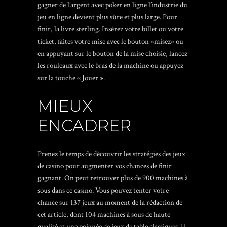
gagner de l’argent avec poker en ligne l’industrie du
jeu en ligne devient plus sûre et plus large. Pour
finir, la livre sterling. Insérez votre billet ou votre
ticket, faites votre mise avec le bouton «misez» ou
en appuyant sur le bouton de la mise choisie, lancez
les rouleaux avec le bras de la machine ou appuyez
sur la touche « Jouer ».
MIEUX
ENCADRER
Prenez le temps de découvrir les stratégies des jeux
de casino pour augmenter vos chances de finir
gagnant. On peut retrouver plus de 900 machines à
sous dans ce casino. Vous pouvez tenter votre
chance sur 137 jeux au moment de la rédaction de
cet article, dont 104 machines à sous de haute
qualité et une poignée de jeux de table classiques. Il