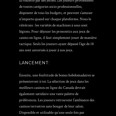
la roulette par des jetons. Les joueurs proviennent
de toutes catégories socio professionnelles,
disposent de tous les budgets, et peuvent s’amuser
n’importe quand sur chaque plateforme. Nous le
réitérons : les variétés de machines à sous sont
légions. Pour déjouer les pronostics aux jeux de
casino en ligne, il faut simplement jouer de manière
tactique. Seuls les joueurs ayant dépassé l’âge de 18
ans sont autorisés à jouer à nos jeux.
LANCEMENT:
Ensuite, une foultitude de bonus hebdomadaires se
présenteront à toi. La sélection de jeux dans les
meilleurs casinos en ligne du Canada devrait
également satisfaire une vaste palette de
préférences. Les joueurs retrouvent l’ambiance des
casinos terrestres sans bouger de leur salon.
Disponible et utilisable qu’une seule fois par