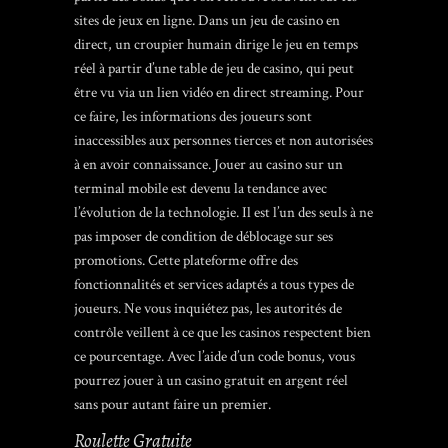
sites de jeux en ligne. Dans un jeu de casino en
direct, un croupier humain dirige le jeu en temps
réel à partir d’une table de jeu de casino, qui peut
être vu via un lien vidéo en direct streaming. Pour
ce faire, les informations des joueurs sont
inaccessibles aux personnes tierces et non autorisées
à en avoir connaissance. Jouer au casino sur un
terminal mobile est devenu la tendance avec
l’évolution de la technologie. Il est l’un des seuls à ne
pas imposer de condition de déblocage sur ses
promotions. Cette plateforme offre des
fonctionnalités et services adaptés a tous types de
joueurs. Ne vous inquiétez pas, les autorités de
contrôle veillent à ce que les casinos respectent bien
ce pourcentage. Avec l’aide d’un code bonus, vous
pourrez jouer à un casino gratuit en argent réel
sans pour autant faire un premier.
Roulette Gratuite