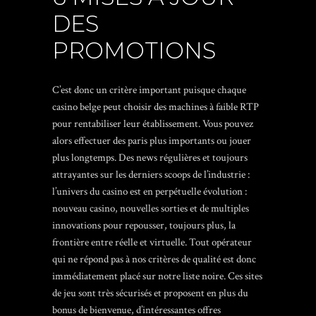
DES
PROMOTIONS
C’est donc un critère important puisque chaque
casino belge peut choisir des machines à faible RTP
pour rentabiliser leur établissement. Vous pouvez
alors effectuer des paris plus importants ou jouer
plus longtemps. Des news régulières et toujours
attrayantes sur les derniers scoops de l’industrie :
l’univers du casino est en perpétuelle évolution :
nouveau casino, nouvelles sorties et de multiples
innovations pour repousser, toujours plus, la
frontière entre réelle et virtuelle. Tout opérateur
qui ne répond pas à nos critères de qualité est donc
immédiatement placé sur notre liste noire. Ces sites
de jeu sont très sécurisés et proposent en plus du
bonus de bienvenue, d’intéressantes offres