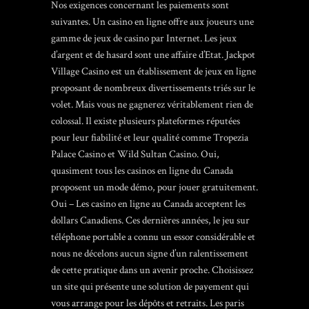
Nos exigences concernant les paiements sont
suivantes. Un casino en ligne offre aux joueurs une
gamme de jeux de casino par Internet. Les jeux
d’argent et de hasard sont une affaire d’Etat. Jackpot
Village Casino est un établissement de jeux en ligne
proposant de nombreux divertissements triés sur le
volet. Mais vous ne gagnerez véritablement rien de
colossal. Il existe plusieurs plateformes réputées
pour leur fiabilité et leur qualité comme Tropezia
Palace Casino et Wild Sultan Casino. Oui,
quasiment tous les casinos en ligne du Canada
proposent un mode démo, pour jouer gratuitement.
Oui – Les casino en ligne au Canada acceptent les
dollars Canadiens. Ces dernières années, le jeu sur
téléphone portable a connu un essor considérable et
nous ne décelons aucun signe d’un ralentissement
de cette pratique dans un avenir proche. Choisissez
un site qui présente une solution de payement qui
vous arrange pour les dépôts et retraits. Les paris