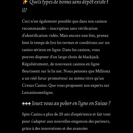
Quels types de bonus sans dépôt existe t
il?
Ceci n’est également possible que dans nos casinos
recommandés – inscription sans vérification
d’identification vidéo. Mais encore une fois, prenez
bien le temps de lire les termes et conditions sur un
casino sérieux en ligne. Dans les casinos, vous
pouvez disposer d’un large choix de blackjack.
Régulièrement, de nouveaux casinos en ligne
fleurissent sur le
lis
net. Nous pensons que Millionz
a un réel futur prometteur au même titre qu’un
Cresus Casino. Que vous proposent nos experts sur
Lescasinosenligne.
♠♠♠ Jouez vous au poker en ligne en Suisse ?
Spin Casino a plus de 20 ans d’expérience et fait tout
pour s’adapter aux nouvelles exigences des parieurs,
grâce à des innovations et des avancées