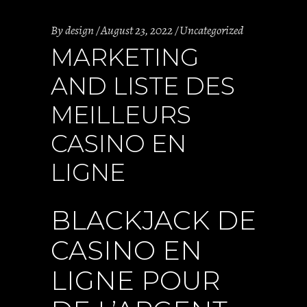
By
design
August 23, 2022
Uncategorized
MARKETING
AND LISTE DES
MEILLEURS
CASINO EN
LIGNE
BLACKJACK DE
CASINO EN
LIGNE POUR