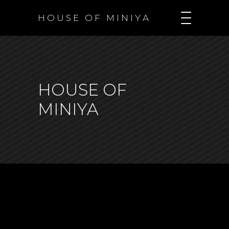
H O U S E O F M I N I Y A
HOUSE OF
MINIYA