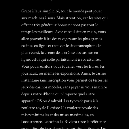
Grâce à leur simplicité, tout le monde peut jouer
aux machines à sous. Mais attention, car les sites qui
offrent très généreux bonus ne sont pas tout le
temps les meilleurs. Avec ce seul site en main, vous
allez pouvoir faire des ravages sur les plus grands
casinos en ligne et trouver le site francophone le
plus réussi, la crème de la crème des casinos en
ligne, celui qui colle parfaitement à vos attentes.
Vous pourrez alors vous tourner vers les livres, les
journaux, ou même les expositions. Ainsi, le casino
instantané sans inscription vous permet de tester les
jeux des casinos mobiles, sans payer ni vous inscrire
depuis votre iPhone ou n’importe quel autre
appareil iOS ou Android. Les types de paris à la
roulette royale Il existe à la roulette royale des
mises minimales et des mises maximales, en
l’occurrence. Le casino La Riviera reste la référence
en matière de jeux de casino gratuits en France. Les