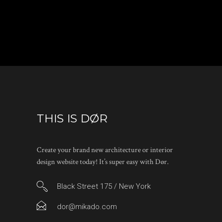
THIS IS DØR
Create your brand new architecture or interior
design website today! It’s super easy with Dør.
Black Street 175 / New York
dor@mikado.com