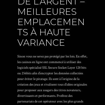
DE L’ARGENT –
MEILLEURES
EMPLACEMEN
TS À HAUTE
VARIANCE
Sinon vous ne serez pas protégé par les lois. En effet,
les casinos en ligne ont commencé à utiliser des
logiciels spécialisé SSL Secure Socket Layer 128 bits
ou 256bits afin d’encrypter les données collectées
pour éviter le piratage. Ils sont à l’origine de la
création des jeux et rivalisent tous d’idées originales
pour proposer aux usagers des titres novateurs,
divertissants et performants. Profitez des
partenariats de cet opérateur avec les plus grands