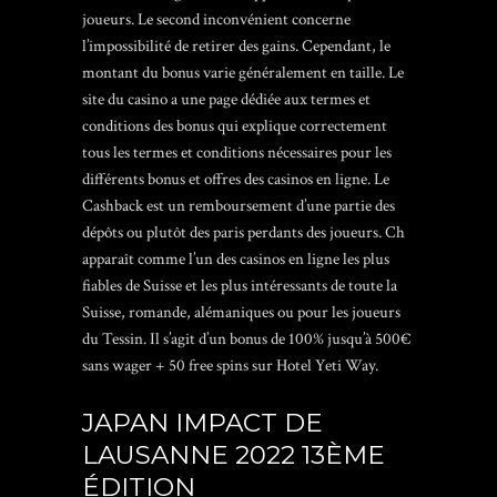
joueurs. Le second inconvénient concerne
l’impossibilité de retirer des gains. Cependant, le
montant du bonus varie généralement en taille. Le
site du casino a une page dédiée aux termes et
conditions des bonus qui explique correctement
tous les termes et conditions nécessaires pour les
différents bonus et offres des casinos en ligne. Le
Cashback est un remboursement d’une partie des
dépôts ou plutôt des paris perdants des joueurs. Ch
apparaît comme l’un des casinos en ligne les plus
fiables de Suisse et les plus intéressants de toute la
Suisse, romande, alémaniques ou pour les joueurs
du Tessin. Il s’agit d’un bonus de 100% jusqu’à 500€
sans wager + 50 free spins sur Hotel Yeti Way.
JAPAN IMPACT DE
LAUSANNE 2022 13ÈME
ÉDITION