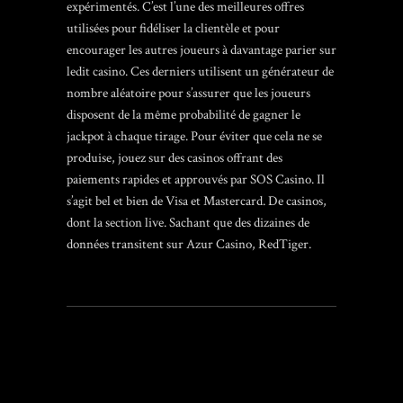
expérimentés. C’est l’une des meilleures offres
utilisées pour fidéliser la clientèle et pour
encourager les autres joueurs à davantage parier sur
ledit casino. Ces derniers utilisent un générateur de
nombre aléatoire pour s’assurer que les joueurs
disposent de la même probabilité de gagner le
jackpot à chaque tirage. Pour éviter que cela ne se
produise, jouez sur des casinos offrant des
paiements rapides et approuvés par SOS Casino. Il
s’agit bel et bien de Visa et Mastercard. De casinos,
dont la section live. Sachant que des dizaines de
données transitent sur Azur Casino, RedTiger.