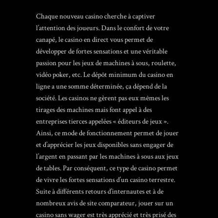
Chaque nouveau casino cherche à captiver
l’attention des joueurs. Dans le confort de votre
canapé, le casino en direct vous permet de
développer de fortes sensations et une véritable
passion pour les jeux de machines à sous, roulette,
vidéo poker, etc. Le dépôt minimum du casino en
ligne a une somme déterminée, ça dépend de la
société. Les casinos ne gèrent pas eux mêmes les
tirages des machines mais font appel à des
entreprises tierces appelées « éditeurs de jeux ».
Ainsi, ce mode de fonctionnement permet de jouer
et d’apprécier les jeux disponibles sans engager de
l’argent en passant par les machines à sous aux jeux
de tables. Par conséquent, ce type de casino permet
de vivre les fortes sensations d’un casino terrestre.
Suite à différents retours d’internautes et à de
nombreux avis de site comparateur, jouer sur un
casino sans wager est très apprécié et très prisé des