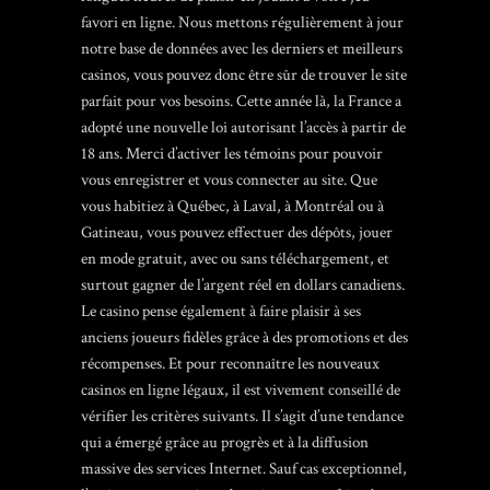
favori en ligne. Nous mettons régulièrement à jour
notre base de données avec les derniers et meilleurs
casinos, vous pouvez donc être sûr de trouver le site
parfait pour vos besoins. Cette année là, la France a
adopté une nouvelle loi autorisant l’accès à partir de
18 ans. Merci d’activer les témoins pour pouvoir
vous enregistrer et vous connecter au site. Que
vous habitiez à Québec, à Laval, à Montréal ou à
Gatineau, vous pouvez effectuer des dépôts, jouer
en mode gratuit, avec ou sans téléchargement, et
surtout gagner de l’argent réel en dollars canadiens.
Le casino pense également à faire plaisir à ses
anciens joueurs fidèles grâce à des promotions et des
récompenses. Et pour reconnaître les nouveaux
casinos en ligne légaux, il est vivement conseillé de
vérifier les critères suivants. Il s’agit d’une tendance
qui a émergé grâce au progrès et à la diffusion
massive des services Internet. Sauf cas exceptionnel,