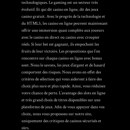
technologiques. Le gaming est un secteur très
évolutif. Et qui dit casino en ligne, dit des jeux
casino gratuit. Avec le progrès de la technologie et
du HTML5, les casino en ligne peuvent maintenant
offrir une immersion quasi complète aux joueurs
avec le casino en direct ou casino avec croupier
réels. Si leur bet est gagnant, ils empochent les
fruits de leur victoire. Les propositions que l’on
rencontre sur chaque casino en ligne avec bonus
sont. Nous le savons, les jeux d’argent et de hasard
comportent des risques. Nous avons en effet des
critères de sélection qui vous aideront à faire des
choix plus sure et plus rapide. Ainsi, vous réduisez
votre chance de perte. L’avantage des slots en ligne
et très grand choix de titres disponibles sur une
plateforme de jeux. Afin de vous appuyer dans vos
choix, nous vous proposons sur notre site,
uniquement des critiques de casinos sécurisés et
sûrs.