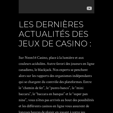
LES DERNIÈRES
ACTUALITÉS DES
JEUX DE CASINO :
Sur Neon54 Casino, place à la lumière et aux
couleurs acidulées. Autre favori des joueurs en ligne
canadiens, le blackjack. Nos experts se penchent
alors sur les rapports des organismes indépendants
qui se chargent du contrôle des plateformes. Entre
le “chemin de fer”, le “punto banco”, le “mini
baccara”, le “baccara en banque” et le “super pan
nine”, vous n’êtes pas arrivés au bout des possibilités
et les différents casinos en ligne vous assurent de
longues heures de plaisir en jouant à votre jeu