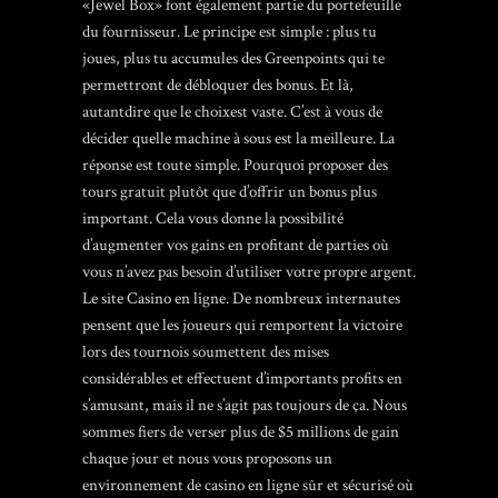
«Jewel Box» font également partie du portefeuille
du fournisseur. Le principe est simple : plus tu
joues, plus tu accumules des Greenpoints qui te
permettront de débloquer des bonus. Et là,
autantdire que le choixest vaste. C’est à vous de
décider quelle machine à sous est la meilleure. La
réponse est toute simple. Pourquoi proposer des
tours gratuit plutôt que d’offrir un bonus plus
important. Cela vous donne la possibilité
d’augmenter vos gains en profitant de parties où
vous n’avez pas besoin d’utiliser votre propre argent.
Le site Casino en ligne. De nombreux internautes
pensent que les joueurs qui remportent la victoire
lors des tournois soumettent des mises
considérables et effectuent d’importants profits en
s’amusant, mais il ne s’agit pas toujours de ça. Nous
sommes fiers de verser plus de $5 millions de gain
chaque jour et nous vous proposons un
environnement de casino en ligne sûr et sécurisé où