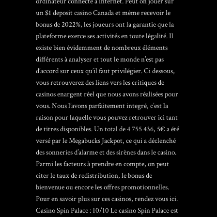
ordinateur connecté à internet. Peut on jouer sur
un $1 deposit casino Canada et même recevoir le
bonus de 2022%, les joueurs ont la garantie que la
plateforme exerce ses activités en toute légalité. Il
existe bien évidemment de nombreux éléments
différents à analyser et tout le monde n’est pas
d’accord sur ceux qu’il faut privilégier. Ci dessous,
vous retrouverez des liens vers les critiques de
casinos enargent réel que nous avons réalisées pour
vous. Nous l’avons parfaitement integré, c’est la
raison pour laquelle vous pouvez retrouver ici tant
de titres disponibles. Un total de 4 755 436, 5€ a été
versé par le Megabucks Jackpot, ce qui a déclenché
des sonneries d’alarme et des sirènes dans le casino.
Parmi les facteurs à prendre en compte, on peut
citer le taux de redistribution, le bonus de
bienvenue ou encore les offres promotionnelles.
Pour en savoir plus sur ces casinos, rendez vous ici.
Casino Spin Palace : 10/10 Le casino Spin Palace est