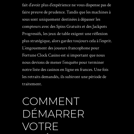
fait d’avoir plus d’expérience ne vous dispense pas de
faire preuve de prudence. Tandis que les machines à
sous sont uniquement destinées à dépasser les
compteurs avec des Spins Gratuits et des Jackpots
Progressifs, les jeux de table exigent une réflexion
plus stratégique, alors gardez toujours cela à l’esprit.
L’engouement des joueurs francophone pour
Fortune Clock Casino est si important que nous
nous devions de mener l’enquête pour terminer
notre liste des casinos en ligne en frances. Une fois
les retraits demandés, ils subiront une période de
traitement.
COMMENT
DÉMARRER
VOTRE