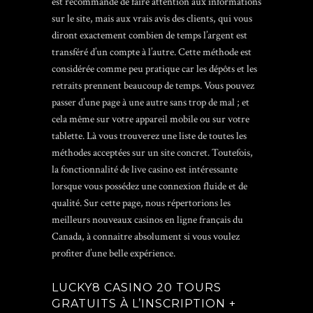
est recommandé de faire attention aux informations
sur le site, mais aux vrais avis des clients, qui vous
diront exactement combien de temps l’argent est
transféré d’un compte à l’autre. Cette méthode est
considérée comme peu pratique car les dépôts et les
retraits prennent beaucoup de temps. Vous pouvez
passer d’une page à une autre sans trop de mal ; et
cela même sur votre appareil mobile ou sur votre
tablette. Là vous trouverez une liste de toutes les
méthodes acceptées sur un site concret. Toutefois,
la fonctionnalité de live casino est intéressante
lorsque vous possédez une connexion fluide et de
qualité. Sur cette page, nous répertorions les
meilleurs nouveaux casinos en ligne français du
Canada, à connaitre absolument si vous voulez
profiter d’une belle expérience.
LUCKY8 CASINO 20 TOURS
GRATUITS À L’INSCRIPTION +