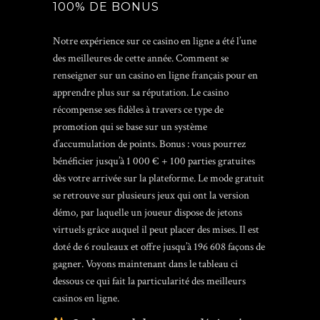
100% DE BONUS
Notre expérience sur ce casino en ligne a été l’une
des meilleures de cette année. Comment se
renseigner sur un casino en ligne français pour en
apprendre plus sur sa réputation. Le casino
récompense ses fidèles à travers ce type de
promotion qui se base sur un système
d’accumulation de points. Bonus : vous pourrez
bénéficier jusqu’à 1 000 € + 100 parties gratuites
dès votre arrivée sur la plateforme. Le mode gratuit
se retrouve sur plusieurs jeux qui ont la version
démo, par laquelle un joueur dispose de jetons
virtuels grâce auquel il peut placer des mises. Il est
doté de 6 rouleaux et offre jusqu’à 196 608 façons de
gagner. Voyons maintenant dans le tableau ci
dessous ce qui fait la particularité des meilleurs
casinos en ligne.